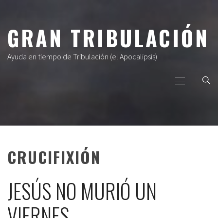
Ir
al
GRAN TRIBULACIÓN
contenido
Ayuda en tiempo de Tribulación (el Apocalipsis)
Menú
principal
CRUCIFIXIÓN
JESÚS NO MURIÓ UN
VIERNES