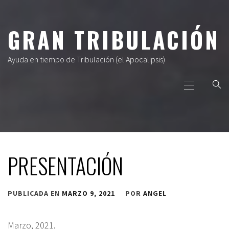
Ir
al
GRAN TRIBULACIÓN
contenido
Ayuda en tiempo de Tribulación (el Apocalipsis)
Menú
principal
PRESENTACIÓN
PUBLICADA EN
MARZO 9, 2021
POR
ANGEL
Marzo, 2021.