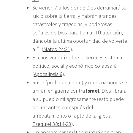
Se vienen 7 años donde Dios derramará su
juicio sobre la tierra, y habrán grandes
catástrofes y tragedias, y poderosas
señales de Dios para llamar TÚ atención,
dándote la última oportunidad de volverte
a Él (
Mateo 24:21
).
El caos vendrá sobre la tierra. El sistema
político, social y económico colapsará
(
Apocalipsis 6
).
Rusia (probablemente) y otras naciones se
unirán en guerra contra
Israel
. Dios librará
a su pueblo milagrosamente (esto puede
ocurrir antes o después del
arrebatamiento o rapto de la iglesia,
Ezequiel 38:14-23
).
Un hombre carismático surgirá con gran