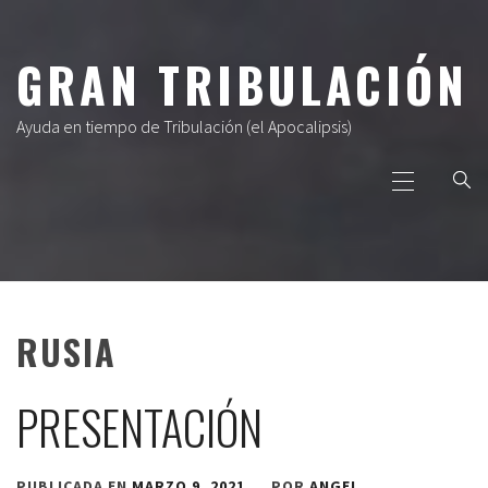
Ir
al
GRAN TRIBULACIÓN
contenido
Ayuda en tiempo de Tribulación (el Apocalipsis)
Menú
principal
RUSIA
PRESENTACIÓN
PUBLICADA EN
MARZO 9, 2021
POR
ANGEL