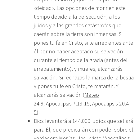
«deidad». Las opciones de morir en este
tiempo debido a la persecución, a los
juicios y a las grandes catástrofes que
caerán sobre la tierra son inmensas. Si
pones tu fe en Cristo, si te arrepientes ante
él por no haber aceptado su salvación
durante el tiempo de la gracia (antes del
arrebatamiento), y mueres, alcanzarás
salvación. Si rechazas la marca de la bestia
y pones tu fe en Cristo, te matarán. Y
alcanzarás salvación (
Mateo
24:9
,
Apocalipsis 7:13-15
,
Apocalipsis 20:4-
5
).
Dios levantará a 144.000 judíos que sellará
para Él, que predicarán con poder sobre el
verdadero Mesías, Jesucristo (
Apocalipsis