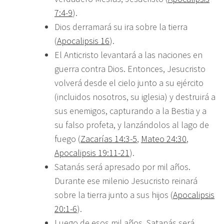
7:4-9
).
Dios derramará su ira sobre la tierra
(
Apocalipsis 16
).
El Anticristo levantará a las naciones en
guerra contra Dios. Entonces, Jesucristo
volverá desde el cielo junto a su ejército
(incluidos nosotros, su iglesia) y destruirá a
sus enemigos, capturando a la Bestia y a
su falso profeta, y lanzándolos al lago de
fuego (
Zacarías 14:3-5
,
Mateo 24:30
,
Apocalipsis 19:11-21
).
Satanás será apresado por mil años.
Durante ese milenio Jesucristo reinará
sobre la tierra junto a sus hijos (
Apocalipsis
20:1-6
).
Luego de esos mil años, Satanás será