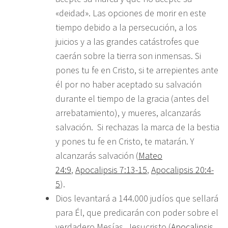
«deidad». Las opciones de morir en este
tiempo debido a la persecución, a los
juicios y a las grandes catástrofes que
caerán sobre la tierra son inmensas. Si
pones tu fe en Cristo, si te arrepientes ante
él por no haber aceptado su salvación
durante el tiempo de la gracia (antes del
arrebatamiento), y mueres, alcanzarás
salvación. Si rechazas la marca de la bestia
y pones tu fe en Cristo, te matarán. Y
alcanzarás salvación (
Mateo
24:9
,
Apocalipsis 7:13-15
,
Apocalipsis 20:4-
5
).
Dios levantará a 144.000 judíos que sellará
para Él, que predicarán con poder sobre el
verdadero Mesías, Jesucristo (
Apocalipsis