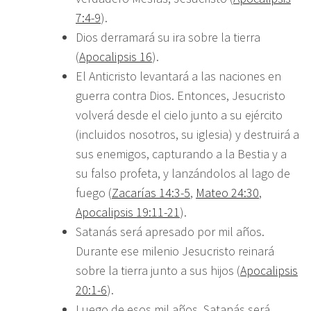
7:4-9
).
Dios derramará su ira sobre la tierra
(
Apocalipsis 16
).
El Anticristo levantará a las naciones en
guerra contra Dios. Entonces, Jesucristo
volverá desde el cielo junto a su ejército
(incluidos nosotros, su iglesia) y destruirá a
sus enemigos, capturando a la Bestia y a
su falso profeta, y lanzándolos al lago de
fuego (
Zacarías 14:3-5
,
Mateo 24:30
,
Apocalipsis 19:11-21
).
Satanás será apresado por mil años.
Durante ese milenio Jesucristo reinará
sobre la tierra junto a sus hijos (
Apocalipsis
20:1-6
).
Luego de esos mil años, Satanás será