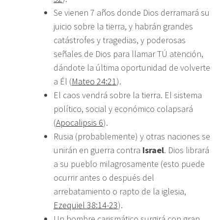
Se vienen 7 años donde Dios derramará su
juicio sobre la tierra, y habrán grandes
catástrofes y tragedias, y poderosas
señales de Dios para llamar TÚ atención,
dándote la última oportunidad de volverte
a Él (
Mateo 24:21
).
El caos vendrá sobre la tierra. El sistema
político, social y económico colapsará
(
Apocalipsis 6
).
Rusia (probablemente) y otras naciones se
unirán en guerra contra
Israel
. Dios librará
a su pueblo milagrosamente (esto puede
ocurrir antes o después del
arrebatamiento o rapto de la iglesia,
Ezequiel 38:14-23
).
Un hombre carismático surgirá con gran