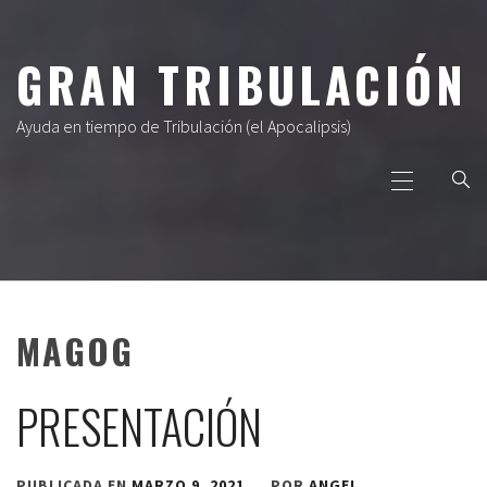
Ir
al
GRAN TRIBULACIÓN
contenido
Ayuda en tiempo de Tribulación (el Apocalipsis)
Menú
principal
MAGOG
PRESENTACIÓN
PUBLICADA EN
MARZO 9, 2021
POR
ANGEL